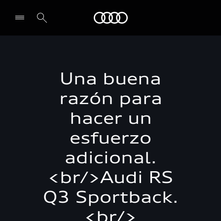
Audi
Select dealer
Una buena
razón para
hacer un
esfuerzo
adicional.
<br/>Audi RS
Q3 Sportback.
<br/>