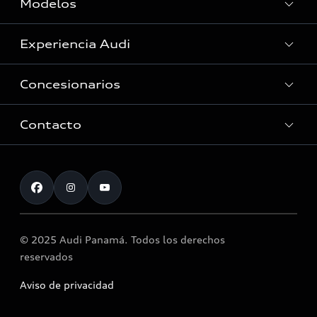
Modelos
Experiencia Audi
Ver Modelos
Concesionarios
Historia
Innovación Audi
Contacto
Servicio Post Venta
Tecnologia quattro®
Accesorios originales Audi®
Atención al cliente
Audi Motorsport
Llamado a revisión airbag Takata
Noticias
© 2025 Audi Panamá. Todos los derechos
reservados
Aviso de privacidad