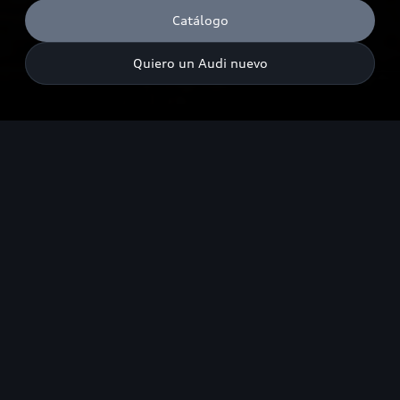
Catálogo
Quiero un Audi nuevo
Emisiones de CO₂ combinadas¹: 177–120 g/km (WLTP); Consumo
de combustible combinado¹: 7.8–4.6 l/100 km (WLTP). Solo
están disponibles para el vehículo los valores de consumo y
emisiones según WLTP y no según NEDC.
Destacados
Diseño
Espacio disponible