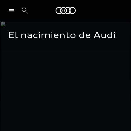
Audi
El nacimiento de Audi
Select dealer