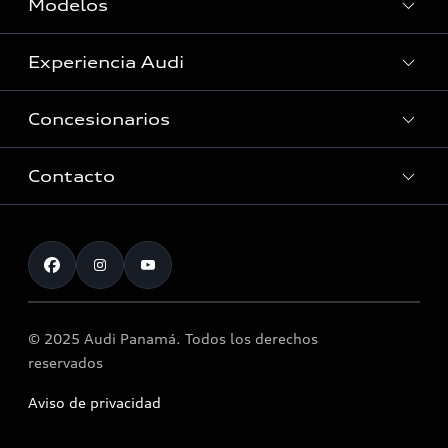
Modelos
Experiencia Audi
Ver Modelos
Concesionarios
Historia
Innovación Audi
Contacto
Servicio Post Venta
Tecnologia quattro®
Accesorios originales Audi®
Atención al cliente
Audi Motorsport
Llamado a revisión airbag Takata
Noticias
© 2025 Audi Panamá. Todos los derechos
reservados
Aviso de privacidad