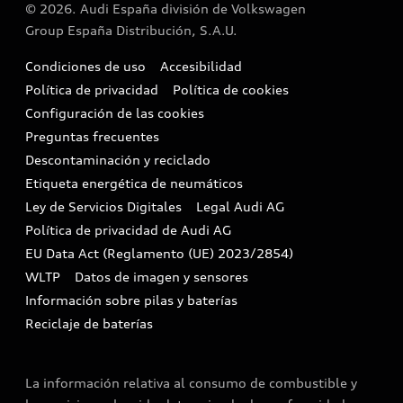
© 2026. Audi España división de Volkswagen
Vehículo de sustitución
Audi y los semiconductores
Airbag Takata
Group España Distribución, S.A.U.
Etiquetas medioambientales
Alquiler Audi Move
Motores Diésel
Condiciones de uso
Accesibilidad
Audi Shop
Política de privacidad
Política de cookies
Buscador de concesionarios
Configuración de las cookies
Cita taller
Preguntas frecuentes
Descontaminación y reciclado
Compliance e integridad
Etiqueta energética de neumáticos
Ley de Servicios Digitales
Legal Audi AG
Canales de denuncia
Política de privacidad de Audi AG
EU Data Act (Reglamento (UE) 2023/2854)
WLTP
Datos de imagen y sensores
Información sobre pilas y baterías
Reciclaje de baterías
La información relativa al consumo de combustible y